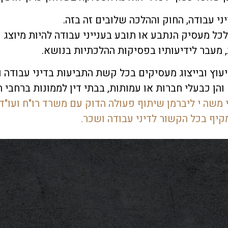
 ולבטים ומעט מאוד תשובות
,
ובנוסף הקושי הרגשי שנל
ני עבודה
,
החוק וההלכה שלובים זה בזה
.
כל מעסיק הנתבע או תובע בענייני עבודה להיות מיוצג על
י של טוען רבני משה י ליברמן המומחה בדיני משפחה ובעל
,
ד בכל ההתלבטויות
,
הספקות והאתגרים
,
מעבר לידיעותיו בפסיקות ההלכתיות בנושא
.
יעשה הכל כדי 
שר את התהליך
.
וץ ובייצוג מעסיקים בכל קשת התביעות בדיני עבודה וב
והן כבעלי חברות או עמותות
,
בבתי דין לממונות ברחבי 
 משה י ליברמן שיתוף פעולה הדוק עם משרד רו
"
ח ועו
"
ד
קיף בכל הקשור לדיני עבודה ושכר
.