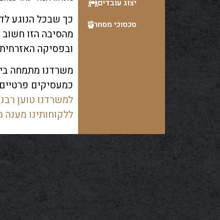
מזונות ילדים
יצוג עובדים
המון שאלות
,
תהיות
כך שבכל הנוגע לדי
חלוקת רכוש
סכסוכי מסחר
מהסיבה הזו חשוב ל
במשרדנו תקבלו ליוו
משמורת
ובפסיקה האזרחית
שילווה אתכם יד בי
הזו ויזרז ככל האפ
כתובה
משרדנו מתמחה בייע
כמעסיקים פרטיים 
למשרדנו טוען רבני
ללקוחותינו מענה מ