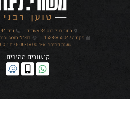
רחוב בעל הנס 34 אשדוד
נייד: 052-762-7144
פקס: 153-88550477
דוא״ל: mosheyosefh@gmail.com
שעות פתיחה: א-ה 8:00-18:00 יום ו: 8:00-12:00
קישורים מהירים: