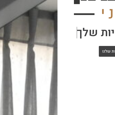
י
ו
ת
ש
ל
ך
ת שלנו